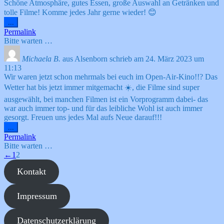
Schöne Atmosphäre, gutes Essen, große Auswahl an Getränken und
tolle Filme! Komme jedes Jahr gerne wieder! 😊
Diese
...
Metabox
Permalink
ein-/ausblenden.
Bitte warten …
Michaela B.
aus
Alsenborn
schrieb am
24. März 2023
um
11:13
Wir waren jetzt schon mehrmals bei euch im Open-Air-Kino!!? Das
Wetter hat bis jetzt immer mitgemacht ☀️, die Filme sind super
ausgewählt, bei manchen Filmen ist ein Vorprogramm dabei- das
war auch immer top- und für das leibliche Wohl ist auch immer
gesorgt. Freuen uns jedes Mal aufs Neue darauf!!!
Diese
...
Metabox
Permalink
ein-/ausblenden.
Bitte warten …
Navigation
←
1
2
der
Kontakt
Gästebuchliste
Impressum
Datenschutzerklärung