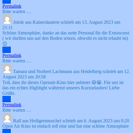
Diese
...
Metabox
Permalink
ein-/ausblenden.
Bitte warten …
Jolole
aus
Kaiserslautern
schrieb am
13. August 2023
um
21:11
Schöne Atmosphäre, danke an das nette Personal für die Extrawurst
( wir durften uns auf den Boden setzen, obwohl es nicht erlaubt ist)
😊
Diese
...
Metabox
Permalink
ein-/ausblenden.
Bitte warten …
Tamara und Norbert Lachmann
aus
Heidelberg
schrieb am
12.
August 2023
um
20:58
Toll, dass ihr dieses Openair-Kino hier anbietet 😃😀. Für uns ist
das ein echtes Highlight während unseres Kurzurlaubes! Liebe
Grüße.
Diese
...
Metabox
Permalink
ein-/ausblenden.
Bitte warten …
Ralf
aus
Heiligenmoschel
schrieb am
6. August 2023
um
0:20
Open Air Kino ist einfach toll eine und hat eine schöne Atmosphäre
Diese
...