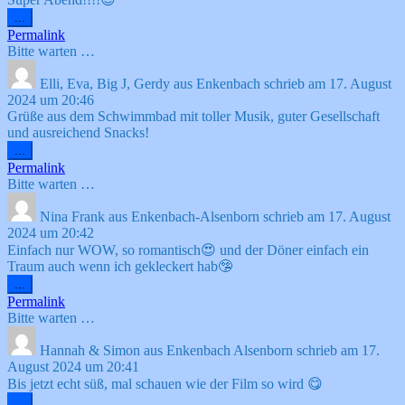
Diese
...
Metabox
Permalink
ein-/ausblenden.
Bitte warten …
Elli, Eva, Big J, Gerdy
aus
Enkenbach
schrieb am
17. August
2024
um
20:46
Grüße aus dem Schwimmbad mit toller Musik, guter Gesellschaft
und ausreichend Snacks!
Diese
...
Metabox
Permalink
ein-/ausblenden.
Bitte warten …
Nina Frank
aus
Enkenbach-Alsenborn
schrieb am
17. August
2024
um
20:42
Einfach nur WOW, so romantisch😍 und der Döner einfach ein
Traum auch wenn ich gekleckert hab🤥
Diese
...
Metabox
Permalink
ein-/ausblenden.
Bitte warten …
Hannah & Simon
aus
Enkenbach Alsenborn
schrieb am
17.
August 2024
um
20:41
Bis jetzt echt süß, mal schauen wie der Film so wird 😋
Diese
...