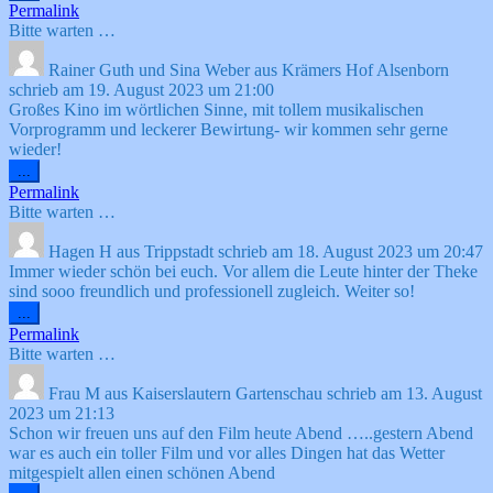
Metabox
Permalink
ein-/ausblenden.
Bitte warten …
Rainer Guth und Sina Weber
aus
Krämers Hof Alsenborn
schrieb am
19. August 2023
um
21:00
Großes Kino im wörtlichen Sinne, mit tollem musikalischen
Vorprogramm und leckerer Bewirtung- wir kommen sehr gerne
wieder!
Diese
...
Metabox
Permalink
ein-/ausblenden.
Bitte warten …
Hagen H
aus
Trippstadt
schrieb am
18. August 2023
um
20:47
Immer wieder schön bei euch. Vor allem die Leute hinter der Theke
sind sooo freundlich und professionell zugleich. Weiter so!
Diese
...
Metabox
Permalink
ein-/ausblenden.
Bitte warten …
Frau M
aus
Kaiserslautern Gartenschau
schrieb am
13. August
2023
um
21:13
Schon wir freuen uns auf den Film heute Abend …..gestern Abend
war es auch ein toller Film und vor alles Dingen hat das Wetter
mitgespielt allen einen schönen Abend