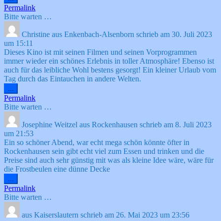
Metabox
Permalink
ein-/ausblenden.
Bitte warten …
Christine
aus
Enkenbach-Alsenborn
schrieb am
30. Juli 2023
um
15:11
Dieses Kino ist mit seinen Filmen und seinen Vorprogrammen
immer wieder ein schönes Erlebnis in toller Atmosphäre! Ebenso ist
auch für das leibliche Wohl bestens gesorgt! Ein kleiner Urlaub vom
Tag durch das Eintauchen in andere Welten.
Diese
...
Metabox
Permalink
ein-/ausblenden.
Bitte warten …
Josephine Weitzel
aus
Rockenhausen
schrieb am
8. Juli 2023
um
21:53
Ein so schöner Abend, war echt mega schön könnte öfter in
Rockenhausen sein gibt echt viel zum Essen und trinken und die
Preise sind auch sehr günstig mit was als kleine Idee wäre, wäre für
die Frostbeulen eine dünne Decke
Diese
...
Metabox
Permalink
ein-/ausblenden.
Bitte warten …
aus
Kaiserslautern
schrieb am
26. Mai 2023
um
23:56