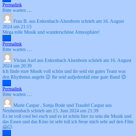
Metabox
Permalink
ein-/ausblenden.
Bitte warten …
Frau B.
aus
Enkenbach-Alsenborn
schrieb am
16. August
2024
um
21:15
Mega tolle Musik und wunderschöne Atmosphäre!
Diese
...
Metabox
Permalink
ein-/ausblenden.
Bitte warten …
Vivian Asel
aus
Enkenbach Alsenborn
schrieb am
16. August
2024
um
20:39
Ich finde eure Musik voll schön und ihr seid ein gutes Team was
den Rhythmus angeht 😉 Ihr seid aufjedenfall eine gute Band 😊
Diese
...
Metabox
Permalink
ein-/ausblenden.
Bitte warten …
Marie Caspar , Sonja Bode und Traudel Caspar
aus
Neuhemsbach
schrieb am
15. Juni 2024
um
21:39
Es ist voll cool bei euch und es ist schön hier zu sein die Musik und
das Essen und das Kino ist sehr toll ich freue mich sehr auf den Film
🤗😊
Diese
...