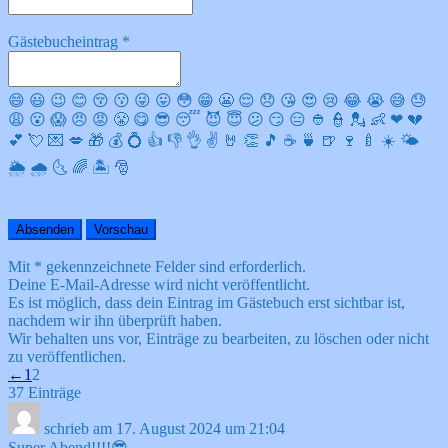
Gästebucheintrag
*
😄
😃
😉
😊
😚
😗
😜
😛
😳
😁
😬
😌
😞
😘
😍
😢
😂
😭
😅
😓
😩
😮
😱
😠
😡
😤
😋
😎
😴
😈
😇
😕
😏
😑
👲
👮
💂
👶
❤
💔
💕
💘
💌
💋
🎁
💰
💍
👍
👎
👌
✌️
🤘
👏
🎵
☕️
🍵
🍺
🍷
🍼
☀️
🌤
🌦
🌧
🌜
🌈
🏝
🎅
Mit * gekennzeichnete Felder sind erforderlich.
Deine E-Mail-Adresse wird nicht veröffentlicht.
Es ist möglich, dass dein Eintrag im Gästebuch erst sichtbar ist,
nachdem wir ihn überprüft haben.
Wir behalten uns vor, Einträge zu bearbeiten, zu löschen oder nicht
zu veröffentlichen.
Navigation
←
1
2
der
37 Einträge
Gästebuchliste
schrieb am
17. August 2024
um
21:04
Super Abend!!!!😎