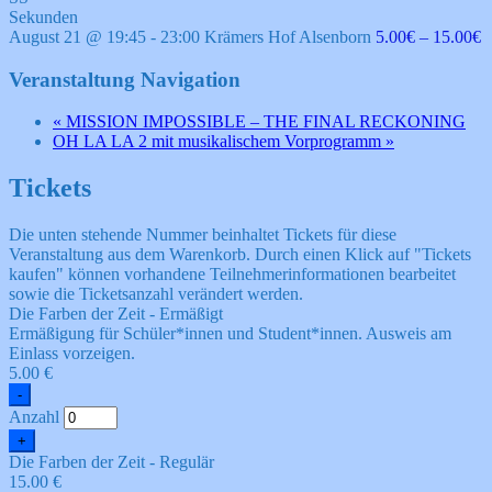
Sekunden
August 21 @ 19:45
-
23:00
Krämers Hof Alsenborn
5.00€ – 15.00€
Veranstaltung Navigation
«
MISSION IMPOSSIBLE – THE FINAL RECKONING
OH LA LA 2 mit musikalischem Vorprogramm
»
Tickets
Die unten stehende Nummer beinhaltet Tickets für diese
Veranstaltung aus dem Warenkorb. Durch einen Klick auf "Tickets
kaufen" können vorhandene Teilnehmerinformationen bearbeitet
sowie die Ticketsanzahl verändert werden.
Die Farben der Zeit - Ermäßigt
Ermäßigung für Schüler*innen und Student*innen. Ausweis am
Einlass vorzeigen.
5.00
€
Verringern
-
der
Anzahl
Ticketanzahl
Erhöhe
+
für
die
Die
Die Farben der Zeit - Regulär
Ticketsanzahl
Farben
15.00
€
für